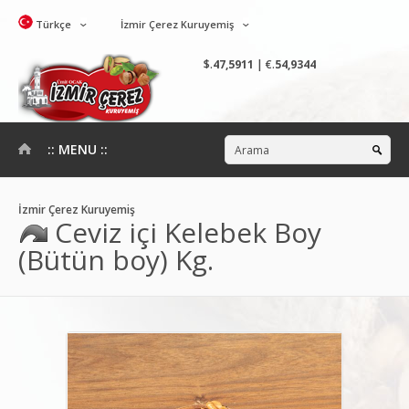
Türkçe
İzmir Çerez Kuruyemiş
$.
47,5911
| €.
54,9344
:: MENU ::
İzmir Çerez Kuruyemiş
Ceviz içi Kelebek Boy
(Bütün boy) Kg.