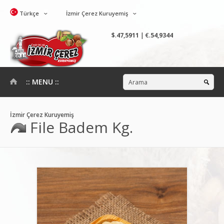
Türkçe
İzmir Çerez Kuruyemiş
$.
47,5911
| €.
54,9344
:: MENU ::
İzmir Çerez Kuruyemiş
File Badem Kg.